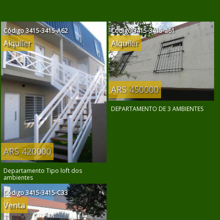
Código
3415-3415-A62
Código
3415-3415-a61
Alquiler
Alquiler
ARS 450000
DEPARTAMENTO DE 3 AMBIENTES
ARS 420000
Departamento Tipo loft dos
ambientes
Código
3415-3415-C33
Venta