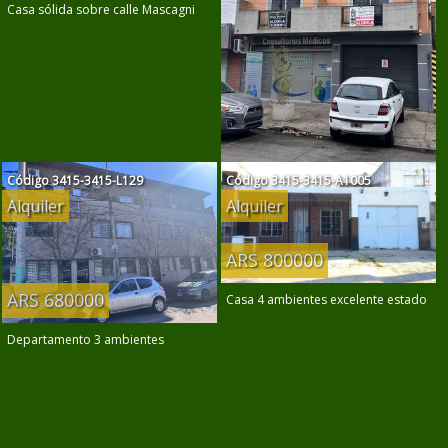
Casa sólida sobre calle Mascagni
Código
3415-3415-L129
Código
3415-3415-A1005
ARS 550000
Alquiler
Alquiler
Departamento 2 ambientes a
estrenar
ARS 800000
ARS 680000
Casa 4 ambientes excelente estado
Departamento 3 ambientes