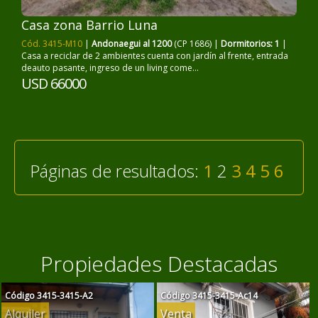
Casa zona Barrio Luna
Cód. 3415-M10
|
Andonaegui al 1200
(CP 1686) |
Dormitorios: 1
|
Casa a reciclar de 2 ambientes cuenta con jardín al frente, entrada
deauto pasante, ingreso de un living come...
USD 66000
Páginas de resultados:
1
2
3
4
5
6
Propiedades Destacadas
Código
3415-3415-A2
Código
3415-3415-Ac14
Alquiler
Venta