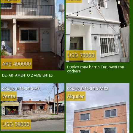
USD 70000
ARS 490000
Duplex zona barrio Curupayti con
cochera
DEPARTAMENTO 2 AMBIENTES
Código
3415-3415-M7
Código
3415-3415-A102
Venta
Alquiler
USD 58000