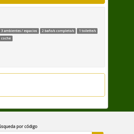
3 ambientes / espacios
2 baño/s completo/s
1 toilette/s
a coche
úsqueda por código