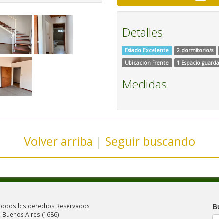
Detalles
Estado Excelente
2 dormitorio/s
Ubicación Frente
1 Espacio guard
Medidas
Volver arriba
|
Seguir buscando
odos los derechos Reservados
B
, Buenos Aires (1686)