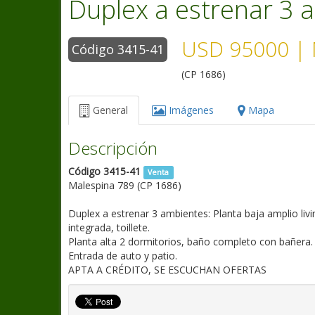
Duplex a estrenar 3 
USD 95000
| 
Código 3415-41
(CP 1686)
General
Imágenes
Mapa
Descripción
Código 3415-41
Venta
Malespina 789 (CP 1686)
Duplex a estrenar 3 ambientes: Planta baja amplio li
integrada, toillete.
Planta alta 2 dormitorios, baño completo con bañera.
Entrada de auto y patio.
APTA A CRÉDITO, SE ESCUCHAN OFERTAS