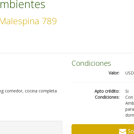
ambientes
Malespina 789
Condiciones
Valor:
USD
ving comedor, cocina completa
Apto crédito:
Si
Condiciones:
Con 
Ambi
para
dorm
So