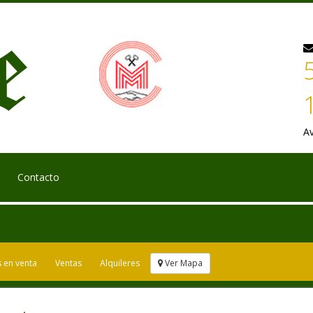
Av
Contacto
 en venta
Ventas
Alquileres
Ver Mapa